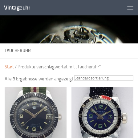
Vintageuhr
Zum Inhalt springen
TAUCHERUHR
Start
/ Produkte verschlagwortet mit „Taucheruhr“
Alle 3 Ergebnisse werden angezeigt